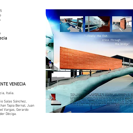
15
e
6
s
ecia
NTE VENECIA
ia, Italia.
cio Salas Sánchez,
than Tapia Bernal, Juan
el Vargas, Gerardo
der Déciga.