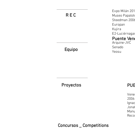
Expo Milán 20
R E C
Museo Papalot
Steedman 200
Europan
Kujira
E2-Luciérnaga
Puente Ven
Arquine-JVC
Senado
Equipo
Yeosu
Proyectos
PUE
Venec
2006
Igna
Jona
Manu
Reco
Concursos _ Competitions