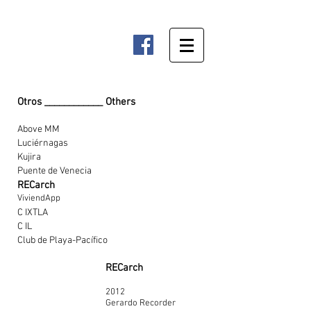
Otros ____________ Others
Above MM
Luciérnagas
Kujira
Puente de Venecia
RECarch
ViviendApp
C IXTLA
C IL
Club de Playa-Pacífico
RECarch
2012
Gerardo Recorder