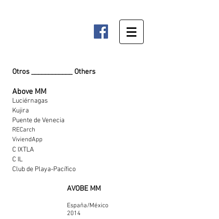
Otros ____________ Others
Above MM
Luciérnagas
Kujira
Puente de Venecia
RECarch
ViviendApp
C IXTLA
C IL
Club de Playa-Pacífico
AVOBE MM
España/México
2014