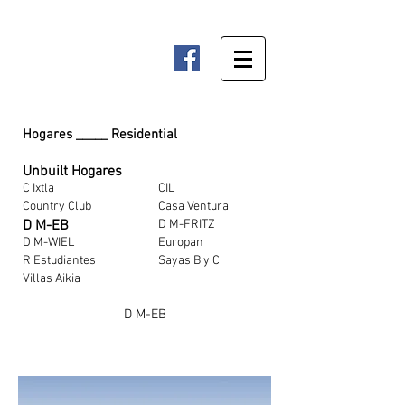
Hogares _____ Residential
Unbuilt Hogares
C Ixtla
CIL
Country Club
Casa Ventura
D M-EB
D M-FRITZ
D M-WIEL
Europan
R Estudiantes
Sayas B y C
Villas Aikia
D M-EB