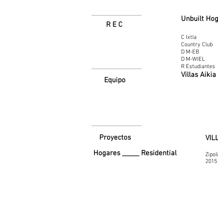
Unbuilt Ho
R E C
C Ixtla
Country Club
D M-EB
D M-WIEL
R Estudiantes
Villas Aikia
Equipo
Proyectos
VIL
Hogares _____ Residential
Zipol
2015