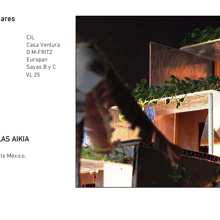
gares
CIL
Casa Ventura
D M-FRITZ
Europan
Sayas B y C
VL 25
LAS AIKIA
ite México.